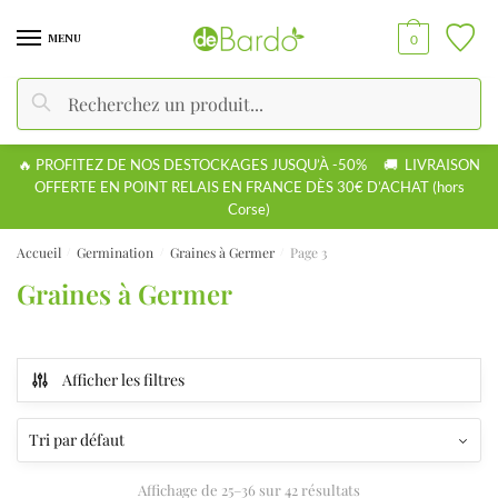
MENU
0
Recherche
🔥 PROFITEZ DE NOS DESTOCKAGES JUSQU’À -50% 🚚 LIVRAISON
OFFERTE EN POINT RELAIS EN FRANCE DÈS 30€ D’ACHAT (hors
Corse)
Accueil
Germination
Graines à Germer
Page 3
/
/
/
Graines à Germer
Afficher les filtres
Affichage de 25–36 sur 42 résultats