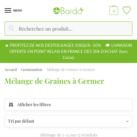
MENU
0
Recherche
🔥 PROFITEZ DE NOS DESTOCKAGES JUSQU’À -50% 🚚 LIVRAISON
OFFERTE EN POINT RELAIS EN FRANCE DÈS 30€ D’ACHAT (hors
Corse)
Accueil
Germination
Mélange de Graines à Germer
/
/
Mélange de Graines à Germer
Afficher les filtres
Affichage de 1–12 sur 17 résultats