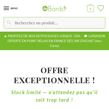
MENU
0
Recherche
🔥 PROFITEZ DE NOS DESTOCKAGES JUSQU’À -50% 🚚 LIVRAISON
OFFERTE EN POINT RELAIS EN FRANCE DÈS 30€ D’ACHAT (hors
Corse)
OFFRE
EXCEPTIONNELLE !
Stock limité — n’attendez pas qu’il
soit trop tard !