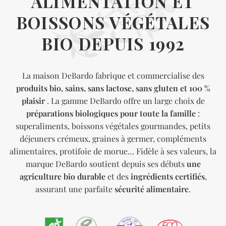
ALIMENTATION ET
BOISSONS VÉGÉTALES
BIO DEPUIS 1992
La maison DeBardo fabrique et commercialise des
produits bio, sains, sans lactose, sans gluten et 100 %
plaisir
. La gamme DeBardo offre un large choix de
préparations biologiques pour toute la famille
:
superaliments, boissons végétales gourmandes, petits
déjeuners crémeux, graines à germer, compléments
alimentaires, protifoie de morue… Fidèle à ses valeurs, la
marque DeBardo soutient depuis ses débuts
une
agriculture bio durable
et des
ingrédients certifiés
,
assurant une parfaite
sécurité alimentaire
.