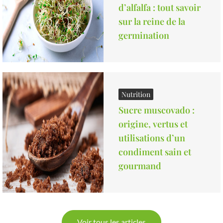
d’alfalfa : tout savoir
sur la reine de la
germination
Nutrition
Sucre muscovado :
origine, vertus et
utilisations d’un
condiment sain et
gourmand
Voir tous les articles