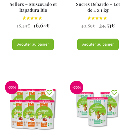
Sellers – Muscovado et
Sucres Debardo – Lot
Rapadura Bio
de 4 x 1 kg
16,64
€
24,53
€
18,49
€
40,89
€
Ajouter au panier
Ajouter au panier
-30%
-30%