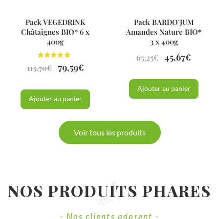
Pack VEGEDRINK
Pack BARDO’JUM
Châtaignes BIO* 6 x
Amandes Nature BIO*
400g
3 x 400g
45,67
€
65,25
€
79,59
€
113,70
€
Ajouter au panier
Ajouter au panier
Voir tous les produits
NOS PRODUITS PHARES
- Nos clients adorent -