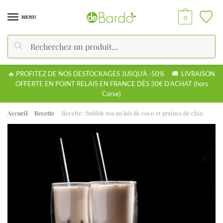
MENU
0
Recherche
🔥 PROFITEZ DE NOS DESTOCKAGES JUSQU’À -50% 🚚 LIVRAISON
OFFERTE EN POINT RELAIS EN FRANCE DÈS 30€ D’ACHAT (hors
Corse)
Accueil
Recette
Recette : bubble tea au lait de coco et graines de chia
/
/