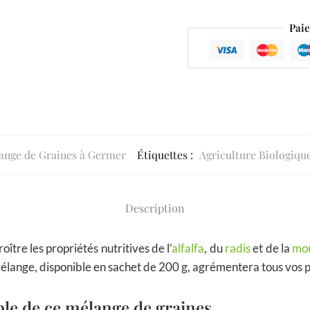
Paie
ange de Graines à Germer
Étiquettes :
Agriculture Biologiqu
Description
ître les propriétés nutritives de l’
alfalfa
, du
radis
et de la
mo
élange, disponible en sachet de 200 g, agrémentera tous vos p
le de ce mélange de graines