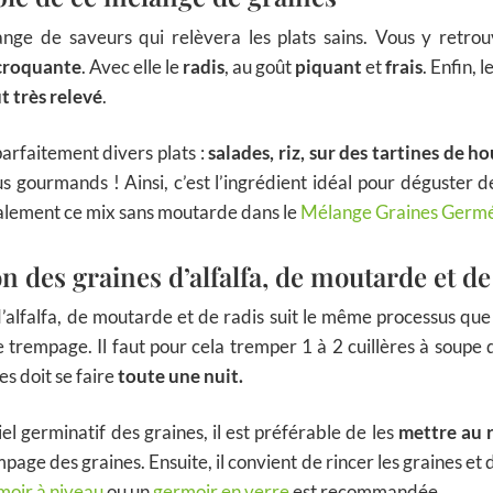
ange de saveurs qui relèvera les plats sains. Vous y retro
croquante
. Avec elle le
radis
, au goût
piquant
et
frais
. Enfin,
t très relevé
.
rfaitement divers plats :
salades, riz, sur des tartines de 
s gourmands ! Ainsi, c’est l’ingrédient idéal pour déguster d
galement ce mix sans moutarde dans le
Mélange Graines Germée
n des graines d’alfalfa, de moutarde et de
’alfalfa, de moutarde et de radis suit le même processus que t
rempage. Il faut pour cela tremper 1 à 2 cuillères à soupe 
s doit se faire
toute une nuit.
el germinatif des graines, il est préférable de les
mettre au 
page des graines. Ensuite, il convient de rincer les graines et
moir à niveau
ou un
germoir en verre
est recommandée.