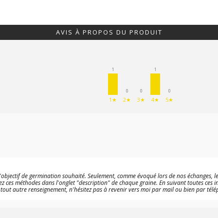
AVIS À PROPOS DU PRODUIT
1
1
0
0
0
1★
2★
3★
4★
5★
objectif de germination souhaité. Seulement, comme évoqué lors de nos échanges, les 
z ces méthodes dans l'onglet "description" de chaque graine. En suivant toutes ces in
r tout autre renseignement, n'hésitez pas à revenir vers moi par mail ou bien par tél