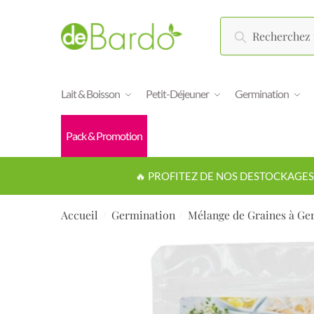
Recherche
Téléph
Lait & Boisson
Petit-Déjeuner
Germination
E-mail
Pack & Promotion
🔥 PROFITEZ DE NOS DESTOCKAGES 
Questi
Accueil
Germination
Mélange de Graines à G
/
/
M
Ap
o
d
e
d