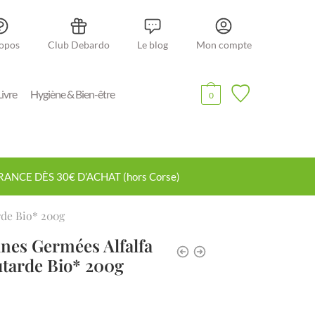
opos
Club Debardo
Le blog
Mon compte
Livre
Hygiène & Bien-être
0
NCE DÈS 30€ D’ACHAT (hors Corse)
rde Bio* 200g
nes Germées Alfalfa
tarde Bio* 200g