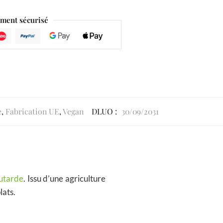
ment sécurisé
e
,
Fabrication UE
,
Vegan
DLUO :
30/09/2031
utarde
. Issu d’une agriculture
lats.