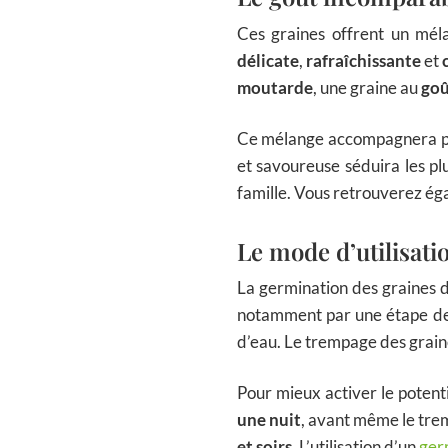
Ces graines offrent un mél
délicate
,
rafraîchissante
et
moutarde
, une graine au
goû
Ce mélange accompagnera pa
et savoureuse séduira les plu
famille. Vous retrouverez é
Le mode d’utilisatio
La germination des graines d
notamment par une étape de t
d’eau. Le trempage des graine
Pour mieux activer le potenti
une nuit
, avant même le trem
et soirs
. L’utilisation d’un
ger