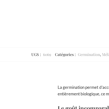
é
*
UGS :
6069
Catégories :
Germination
,
Mél
La germination permet d’accro
entièrement biologique, ce m
Le goût incomparab