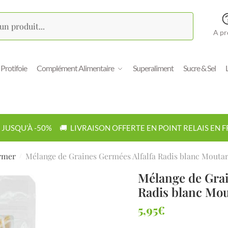
A pr
one
Protifoie
Complément Alimentaire
Superaliment
Sucre & Sel
JUSQU’À -50% 🚚 LIVRAISON OFFERTE EN POINT RELAIS EN FRA
on communication Téléphone
ermer
Mélange de Graines Germées Alfalfa Radis blanc Mouta
/
Mélange de Grai
pel
E-mail
Radis blanc Mou
5,95
€