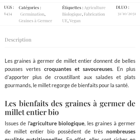
UGS :
DLUO :
Catégories :
Étiquettes :
Agriculture
6434
31/10/2031
Germination
,
Biologique
,
Fabrication
Graines à Germer
UE
,
Vegan
Description
Les graines à germer de millet entier donnent de belles
pousses vertes
croquantes et savoureuses
. En plus
d’apporter plus de croustillant aux salades et plats
gourmands, le millet regorge de bienfaits pour la santé.
Les bienfaits des graines à germer de
millet entier bio
Issues de l
‘agriculture biologique
, les graines à germer
de millet entier bio possèdent de très
nombreuses
qualités nutritionnelles.
En effet, elles sont riches en