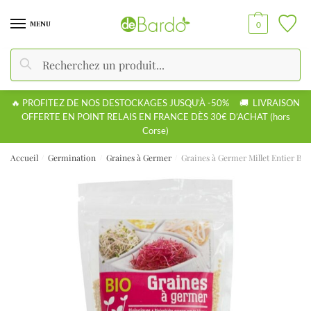
MENU
0
de communication Téléphone
Recherche
🔥 PROFITEZ DE NOS DESTOCKAGES JUSQU’À -50% 🚚 LIVRAISON
M
Appel
E-mail
OFFERTE EN POINT RELAIS EN FRANCE DÈS 30€ D’ACHAT (hors
o
Corse)
d
e
Accueil
Germination
Graines à Germer
Graines à Germer Millet Entier Bio
/
/
/
d
Valider
e
c
o
m
m
u
n
i
c