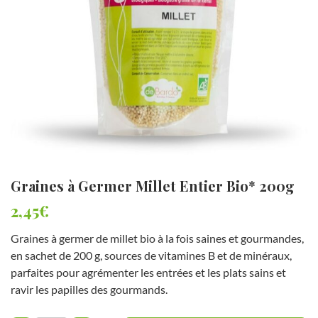
a
t
i
o
n
p
r
é
f
é
r
é
Graines à Germer Millet Entier Bio* 200g
*
2,45
€
Graines à germer de millet bio à la fois saines et gourmandes,
en sachet de 200 g, sources de vitamines B et de minéraux,
parfaites pour agrémenter les entrées et les plats sains et
ravir les papilles des gourmands.