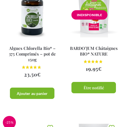
INDISPONIBLE
Algues Chlorella Bio* –
BARDO’JUM Châtaignes
375 Comprimés – pot de
BIO* NATURE
150g
19,95
€
23,50
€
Être notifié
Ajouter au panier
-25%