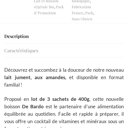
Lait et boisson
Biologique
,
végétale bio
,
Pack
Fabrication
& Promotion
France
,
Pack
,
Sans Gluten
Description
Caractéristiques
Découvrez et succombez à la douceur de notre nouveau
lait jument, aux amandes,
et disponible en format
familial !
Proposé en
lot de 3 sachets de 400g
, cette nouvelle
boisson
De Bardo
est le partenaire d’une alimentation
équilibrée au quotidien. Facile et rapide à préparer, il
vous offre un cocktail de vitamines et minéraux sous un