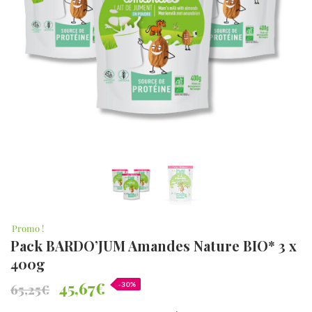
c
a
t
i
o
n
p
r
é
f
é
r
é
*
Promo !
Pack BARDO’JUM Amandes Nature BIO* 3 x
400g
45,67
€
-30%
65,25
€