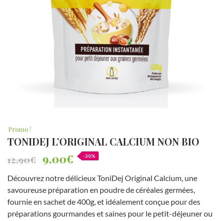
o
n
p
r
é
f
é
r
é
*
Promo !
TONIDEJ L’ORIGINAL CALCIUM NON BIO
9,00
€
-30%
12,90
€
Découvrez notre délicieux ToniDej Original Calcium, une
savoureuse préparation en poudre de céréales germées,
fournie en sachet de 400g, et idéalement conçue pour des
préparations gourmandes et saines pour le petit-déjeuner ou