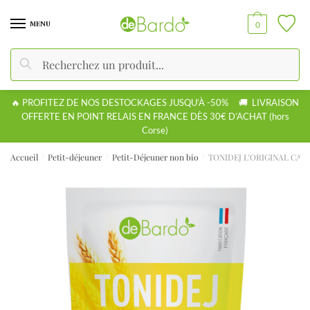
E-mail
MENU
0
Recherche
M
Appel
E-mail
o
d
🔥 PROFITEZ DE NOS DESTOCKAGES JUSQU’À -50% 🚚 LIVRAISON
e
OFFERTE EN POINT RELAIS EN FRANCE DÈS 30€ D’ACHAT (hors
d
Corse)
Valider
e
c
Accueil
Petit-déjeuner
Petit-Déjeuner non bio
TONIDEJ L’ORIGINAL CAL
/
/
/
o
m
m
u
n
i
c
a
t
i